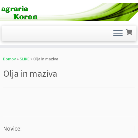
Skoči
na
Domov
»
SLIKE
»
Olja in maziva
vsebino
Olja in maziva
Novice: